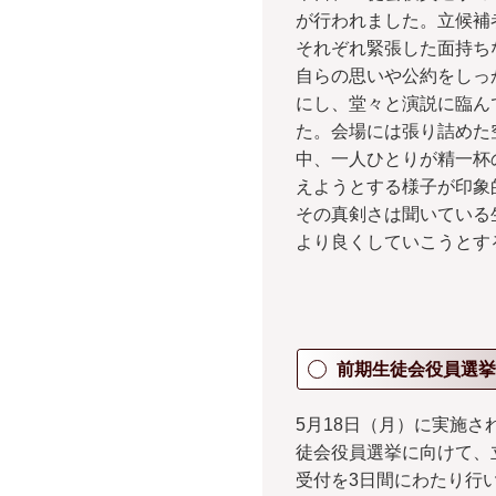
が行われました。立候補
それぞれ緊張した面持ち
自らの思いや公約をしっ
にし、堂々と演説に臨ん
た。会場には張り詰めた
中、一人ひとりが精一杯
えようとする様子が印象
その真剣さは聞いている
より良くしていこうとす
前期生徒会役員選挙
5月18日（月）に実施さ
徒会役員選挙に向けて、
受付を3日間にわたり行