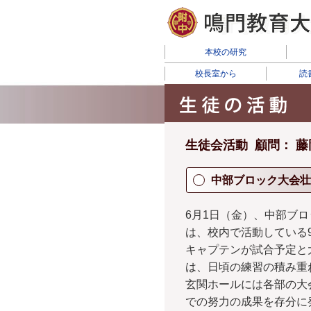
本校の研究
校長室から
読
生徒会活動 顧問： 
中部ブロック大会壮
6月1日（金）、中部ブ
は、校内で活動している
キャプテンが試合予定と
は、日頃の練習の積み重
玄関ホールには各部の大
での努力の成果を存分に