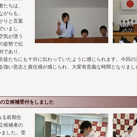
者たちは、
ながらも、
かりと言葉
でいまし
空気が漂う
の姿勢で伝
的であり、
生徒たちにも十分に伝わっていたように感じられます。今回の
る強い意志と責任感が感じられ、大変有意義な時間となりまし
の立候補受付をしました
れる前期生
立候補者の
いました。受