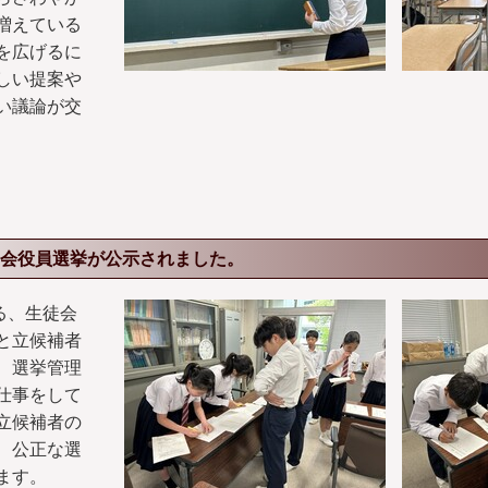
増えている
を広げるに
しい提案や
い議論が交
会役員選挙が公示されました。
る、生徒会
と立候補者
、選挙管理
仕事をして
立候補者の
、公正な選
ます。