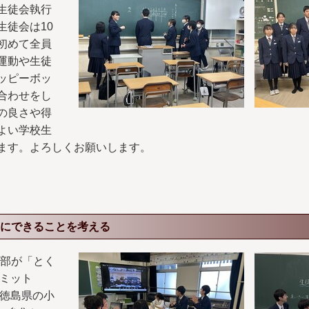
生徒会執行
生徒会は10
初めて全員
運動や生徒
ッピーボッ
合わせをし
の良さや得
よい学校生
ます。よろしくお願いします。
にできることを考える
行部が「とく
サミット
。徳島県の小