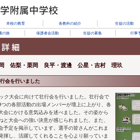
本校の教育
各教科の紹介
生徒の活動
書の旅
保護者会活動
生徒の募集
行事
藤岡 佑梨・栗岡 良平・渡邊 公星・吉村 理玖
行会を行いました
ロック大会に向けて壮行会を行いました。壮行会で
9つの各部活動の出場メンバーが壇上に上がり、各
大会にかける意気込みを述べました。その姿から
ねと大会への強い決意が感じられました。また、
会予定を掲示しています。選手の皆さんがこれま
発揮し、活躍してくれることを心より願っていま