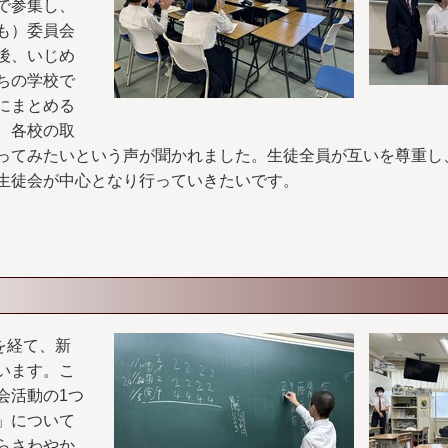
で参集し、
も）委員会
後、いじめ
ちの学校で
にまとめる
。各校の取
ってみたいという声が聞かれました。生徒全員が互いを尊重し
生徒会が中心となり行っていきたいです。
を経て、新
います。こ
会活動の1つ
」について
らさわやか