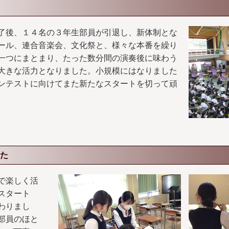
了後、１４名の３年生部員が引退し、新体制とな
ール、連合音楽会、文化祭と、様々な本番を繰り
一つにまとまり、たった数分間の演奏後に味わう
大きな活力となりました。小規模にはなりました
ンテストに向けてまた新たなスタートを切って頑
た
で楽しく活
スタート
わりまし
部員のほと