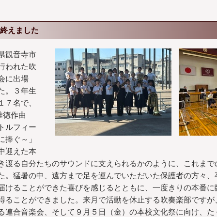
終えました
県観音寺市
行われた吹
会に出場
た。３年生
１７名で、
雅徳作曲
トルフィー
に捧ぐ～」
中迎えた本
き渡る自分たちのサウンドに支えられるかのように、これまで
た。猛暑の中、遠方まで足を運んでいただいた保護者の方々、
届けることができた喜びを感じるとともに、一度きりの本番に
得ることができました。来月で活動を休止する吹奏楽部ですが
る連合音楽会、そして９月５日（金）の本校文化祭に向け、た