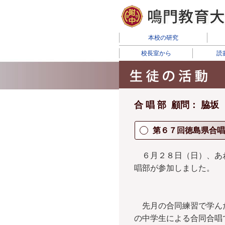
本校の研究
校長室から
読
合 唱 部 顧問： 脇
第６７回徳島県合唱
６月２８日（日）、あ
唱部が参加しました。
先月の合同練習で学ん
の中学生による合同合唱