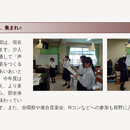
、集まれ♬
部は、現在
ます。少人
通して「声
楽をつくる
あいあいと
。今年度は
え、より多
ら、部全体
味わってい
す。また、合唱祭や連合音楽会、Nコンなどへの参加も視野に