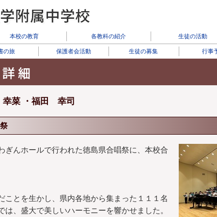
本校の教育
各教科の紹介
生徒の活動
書の旅
保護者会活動
生徒の募集
行事
坂 幸菜 ・福田 幸司
祭
わぎんホールで行われた徳島県合唱祭に、本校合
だことを生かし、県内各地から集まった１１１名
では、盛大で美しいハーモニーを響かせました。