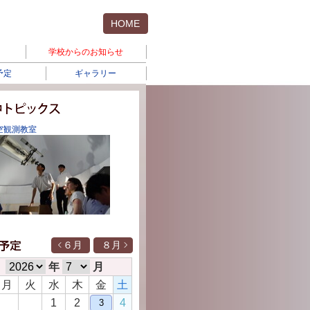
HOME
学校からのお知らせ
予定
ギャラリー
空観測教室
６月
８月
年
月
月
火
水
木
金
土
1
2
4
3